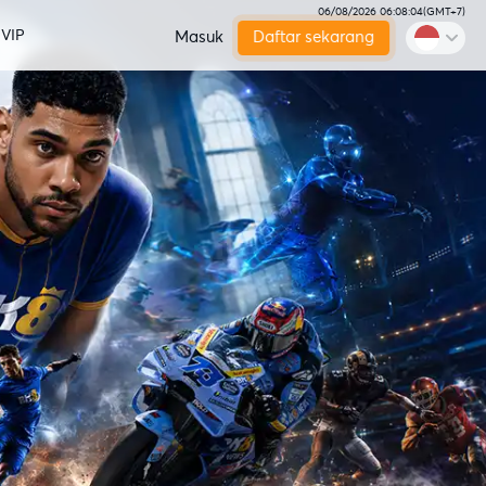
06/08/2026 06:08:05
(
GMT+7
)
VIP
Masuk
Daftar sekarang