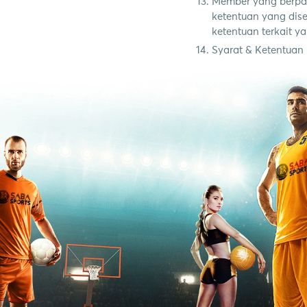
Member yang berpar
ketentuan yang dise
ketentuan terkait y
Syarat & Ketentuan