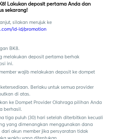
K8! Lakukan deposit pertama Anda dan
us sekarang!
anjut, silakan merujuk ke
.com/id-id/promotion
ngan BK8.
 melakukan deposit pertama berhak
i ini.
 member wajib melakukan deposit ke dompet
ketersediaan. Berlaku untuk semua provider
utkan di atas.
tkan ke Dompet Provider Olahraga pilihan Anda
a berhasil.
 tiga puluh (30) hari setelah diterbitkan kecuali
Uang yang dimenangkan menggunakan dana
dari akun member jika persyaratan tidak
gka waktu yang ditentukan.