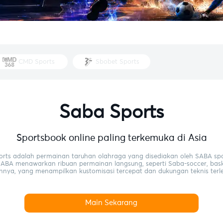
CMD Sports
Sbobet Sports
Saba Sports
Sportsbook online paling terkemuka di Asia
rts adalah permainan taruhan olahraga yang disediakan oleh SABA sp
ABA menawarkan ribuan permainan langsung, seperti Saba-soccer, basket,
innya, yang menampilkan kustomisasi tercepat dan dukungan teknis terl
Main Sekarang