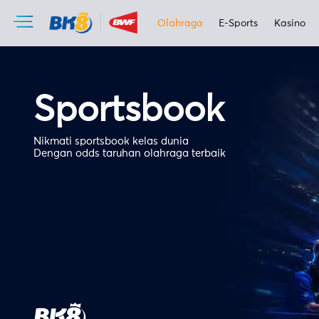
Olahraga
E-Sports
Kasino
Sportsbook
Nikmati sportsbook kelas dunia
Dengan odds taruhan olahraga terbaik