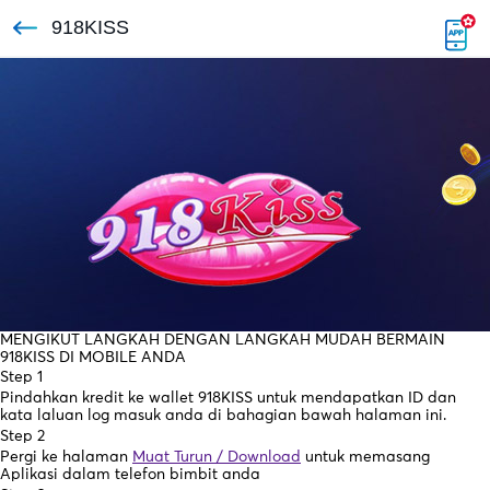
918KISS
MENGIKUT LANGKAH DENGAN LANGKAH MUDAH BERMAIN
918KISS DI MOBILE ANDA
Step 1
Pindahkan kredit ke wallet 918KISS untuk mendapatkan ID dan
kata laluan log masuk anda di bahagian bawah halaman ini.
Step 2
Pergi ke halaman
Muat Turun / Download
untuk memasang
Aplikasi dalam telefon bimbit anda