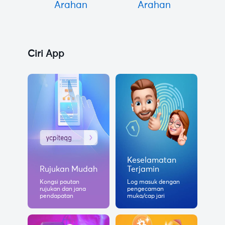
Arahan
Arahan
Ciri App
Keselamatan
Rujukan Mudah
Terjamin
Kongsi pautan
Log masuk dengan
rujukan dan jana
pengecaman
pendapatan
muka/cap jari