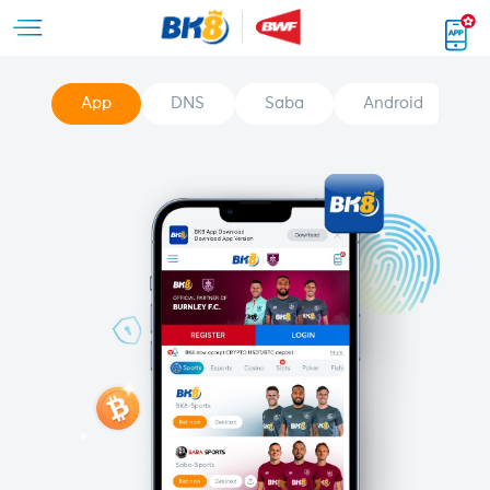
App
DNS
Saba
Android