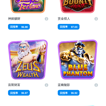
神姬赐财
赏金猎人
回报率
回报率
96.98
97.03
宙斯财富
蓝幽魅影
回报率
回报率
96.97
96.92