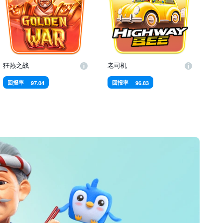
狂热之战
老司机
回报率
回报率
97.04
96.83