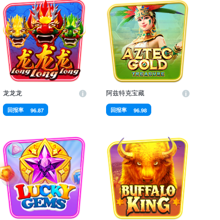
龙龙龙
阿兹特克宝藏
回报率
回报率
96.87
96.98