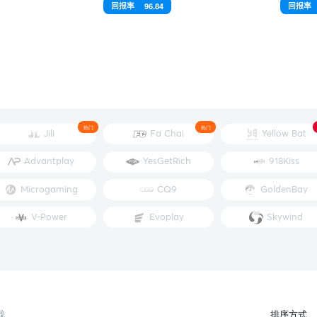
回报率
回报率
96.84
热门
热门
Jili
Fa Chai
Yellow Bat
Advantplay
YesGetRich
918Kiss
Microgaming
CQ9
GoldenBay
V-Power
Evoplay
Skywind
戏
排序方式