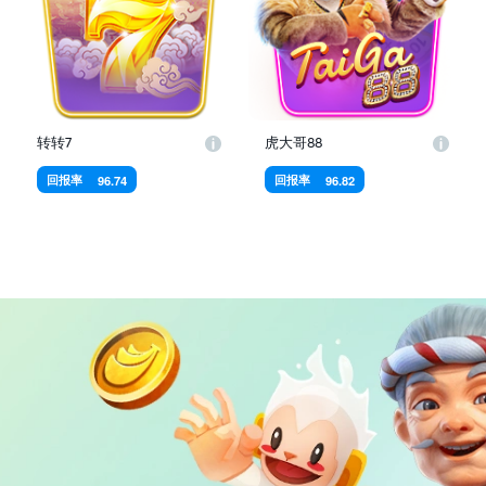
转转7
虎大哥88
回报率
回报率
96.74
96.82