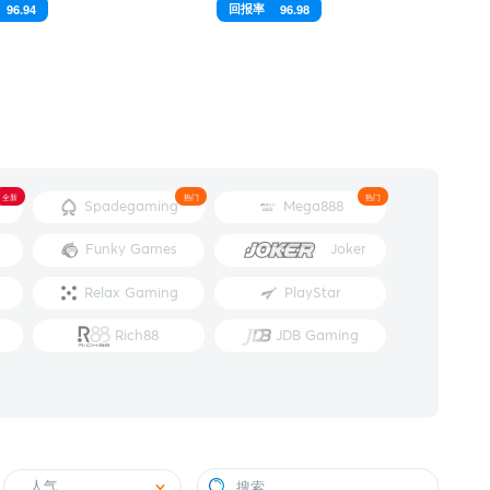
回报率
96.94
96.98
全新
热门
热门
Spadegaming
Mega888
Funky Games
Joker
Relax Gaming
PlayStar
Rich88
JDB Gaming
人气