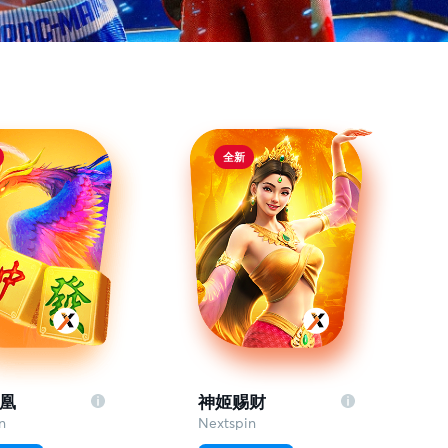
全新
凰
神姬赐财
n
Nextspin